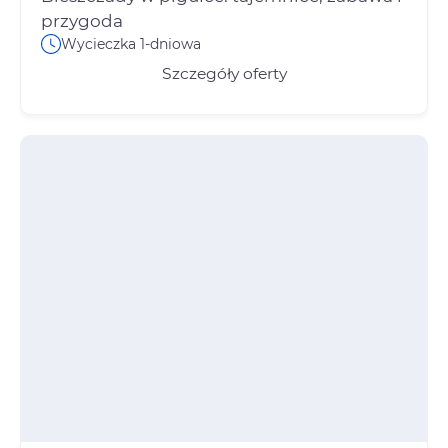
Wycieczka 1-dniowa
Szczegóły oferty
Zgoda
Preferencje
Ta witryna korzysta z plików cookie, aby polepszyć
doświadczenie przeglądania i zapewnić dodatkową
funkcjonalność.
Polityka Cookies
Odrzuć
Dostosuj
Zgoda na wszystko
+48 696 809 469
zapisy@tuitam.org