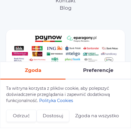
Kontakt
Blog
Zgoda
Preferencje
Ta witryna korzysta z plików cookie, aby polepszyć
doświadczenie przeglądania i zapewnić dodatkową
Preferencje cookies
Polityka prywatności
funkcjonalność.
Polityka Cookies
Polityka cookies
Tu i Tam © 2026
Odrzuć
Dostosuj
Zgoda na wszystko
Realizacja:
+48 696 809 469
zapisy@tuitam.org