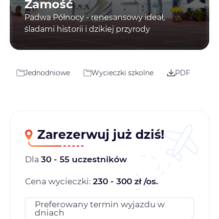
Zamość
Padwa Północy - renesansowy ideał,
śladami historii i dzikiej przyrody
Jednodniowe
Wycieczki szkolne
PDF
Zarezerwuj już dziś!
Dla
30 - 55 uczestników
Cena wycieczki:
230 - 300 zł /os.
Preferowany termin wyjazdu w
dniach