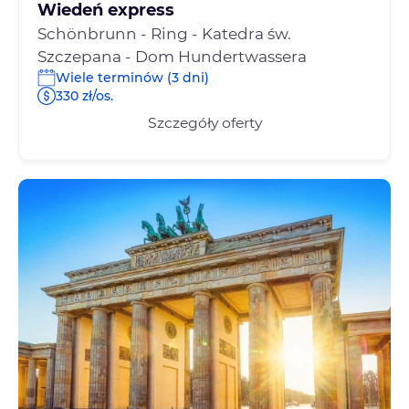
Wiedeń express
Schönbrunn - Ring - Katedra św.
Szczepana - Dom Hundertwassera
Wiele terminów (3 dni)
330 zł/os.
Szczegóły oferty