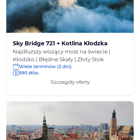
Sky Bridge 721 + Kotlina Kłodzka
Najdłuższy wiszący most na świecie |
Kłodzko | Błędne Skały | Złoty Stok
Wiele terminów (2 dni)
590 zł/os.
Szczegóły oferty