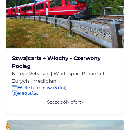
Szwajcaria + Włochy - Czerwony
Pociąg
Koleje Retyckie | Wodospad Rheinfall |
Zurych | Mediolan
Wiele terminów (5 dni)
1690 zł/os.
Szczegóły oferty