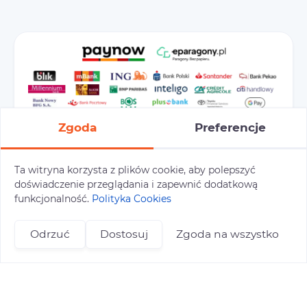
Zgoda
Preferencje
Ta witryna korzysta z plików cookie, aby polepszyć
doświadczenie przeglądania i zapewnić dodatkową
Preferencje cookies
Polityka prywatności
funkcjonalność.
Polityka Cookies
Polityka cookies
Tu i Tam © 2026
Odrzuć
Dostosuj
Zgoda na wszystko
Realizacja:
+48 696 809 469
zapisy@tuitam.org