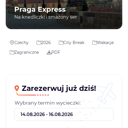
Praga Express
Na knedliczki i smażony ser
Czechy
2026
City Break
Wakacje
Zagraniczne
PDF
Zarezerwuj już dziś!
Wybrany termin wycieczki: