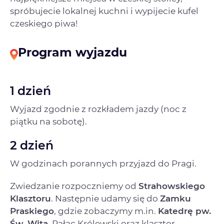
spróbujecie lokalnej kuchni i wypijecie kufel
czeskiego piwa!
Program wyjazdu
1 dzień
Wyjazd zgodnie z rozkładem jazdy (noc z
piątku na sobotę).
2 dzień
W godzinach porannych przyjazd do Pragi.
Zwiedzanie rozpoczniemy od
Strahowskiego
Klasztoru
. Następnie udamy się do
Zamku
Praskiego
, gdzie zobaczymy m.in.
Katedrę pw.
Św. Wita
, Pałac Królewski oraz klasztor