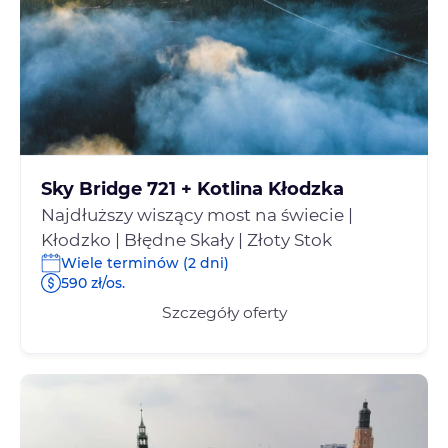
Sky Bridge 721 + Kotlina Kłodzka
Najdłuższy wiszący most na świecie |
Kłodzko | Błędne Skały | Złoty Stok
Wiele terminów (2 dni)
590 zł/os.
Szczegóły oferty