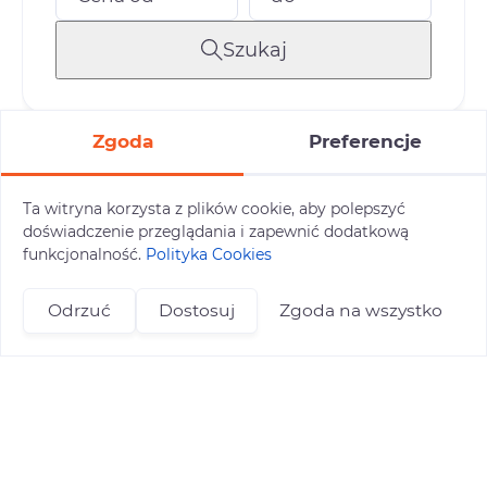
Szukaj
Zgoda
Preferencje
Zorganizuj wyjazd dla
swojej grupy!
Ta witryna korzysta z plików cookie, aby polepszyć
Skontaktuj się z nami i ustal szczegóły.
doświadczenie przeglądania i zapewnić dodatkową
funkcjonalność.
Polityka Cookies
Wycieczka szkolna
Odrzuć
Dostosuj
Zgoda na wszystko
Wyjazd firmowy
+48 696 809 469
zapisy@tuitam.org