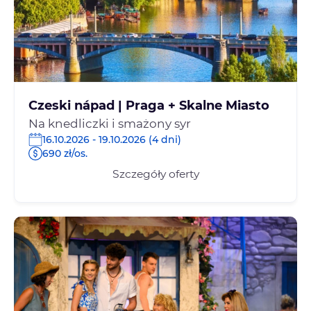
Czeski nápad | Praga + Skalne Miasto
Na knedliczki i smażony syr
16.10.2026 - 19.10.2026 (4 dni)
690 zł/os.
Szczegóły oferty