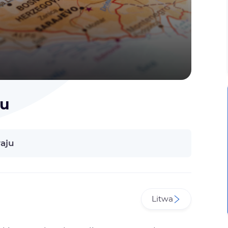
ju
aju
Litwa