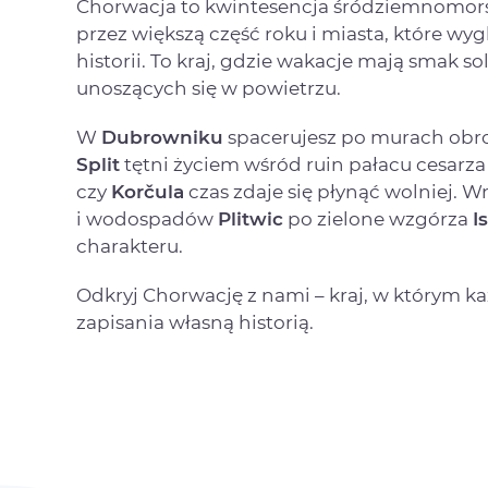
Chorwacja to kwintesencja śródziemnomorsk
przez większą część roku i miasta, które wy
historii. To kraj, gdzie wakacje mają smak so
unoszących się w powietrzu.
W
Dubrowniku
spacerujesz po murach obro
Split
tętni życiem wśród ruin pałacu cesarza
czy
Korčula
czas zdaje się płynąć wolniej. Wn
i wodospadów
Plitwic
po zielone wzgórza
Is
charakteru.
Odkryj Chorwację z nami – kraj, w którym 
zapisania własną historią.