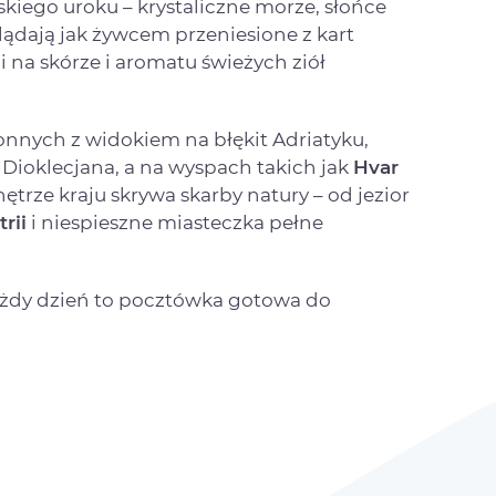
iego uroku – krystaliczne morze, słońce
glądają jak żywcem przeniesione z kart
li na skórze i aromatu świeżych ziół
nnych z widokiem na błękit Adriatyku,
 Dioklecjana, a na wyspach takich jak
Hvar
ętrze kraju skrywa skarby natury – od jezior
trii
i niespieszne miasteczka pełne
każdy dzień to pocztówka gotowa do