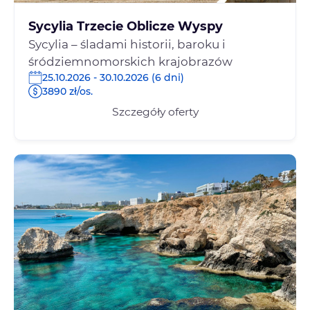
Sycylia Trzecie Oblicze Wyspy
Sycylia – śladami historii, baroku i
śródziemnomorskich krajobrazów
25.10.2026 - 30.10.2026 (6 dni)
3890 zł/os.
Szczegóły oferty