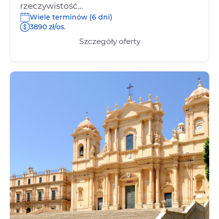
rzeczywistość…
Wiele terminów (6 dni)
3890 zł/os.
Szczegóły oferty