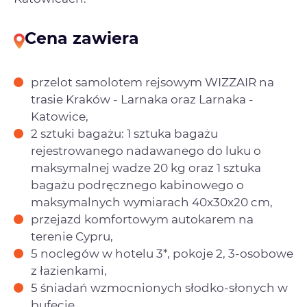
Cena zawiera
przelot samolotem rejsowym WIZZAIR na
trasie Kraków - Larnaka oraz Larnaka -
Katowice,
2 sztuki bagażu: 1 sztuka bagażu
rejestrowanego nadawanego do luku o
maksymalnej wadze 20 kg oraz 1 sztuka
bagażu podręcznego kabinowego o
maksymalnych wymiarach 40x30x20 cm,
przejazd komfortowym autokarem na
terenie Cypru,
5 noclegów w hotelu 3*, pokoje 2, 3-osobowe
z łazienkami,
5 śniadań wzmocnionych słodko-słonych w
bufecie,