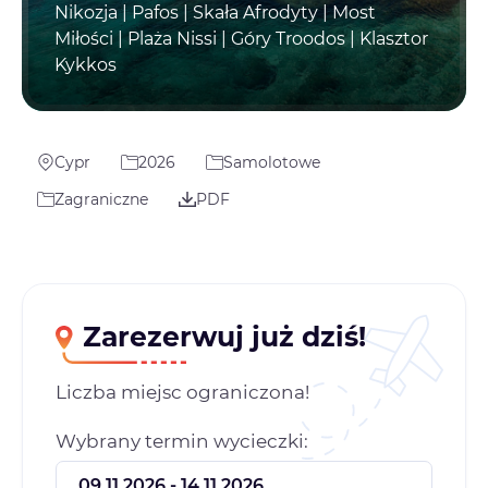
Nikozja | Pafos | Skała Afrodyty | Most
Miłości | Plaża Nissi | Góry Troodos | Klasztor
Kykkos
Cypr
2026
Samolotowe
Zagraniczne
PDF
Zarezerwuj już dziś!
Liczba miejsc ograniczona!
Wybrany termin wycieczki: