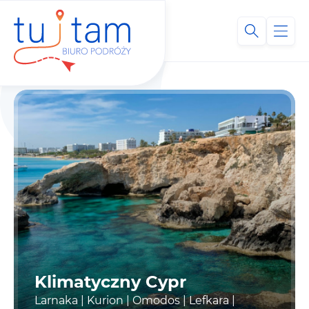
Klimatyczny Cypr
Larnaka | Kurion | Omodos | Lefkara |