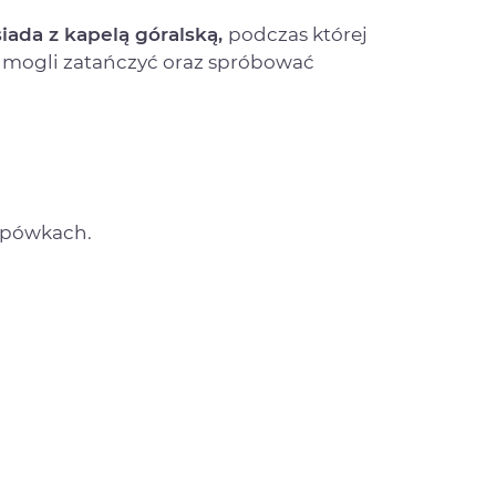
siada z kapelą góralską,
podczas której
 mogli zatańczyć oraz spróbować
upówkach.