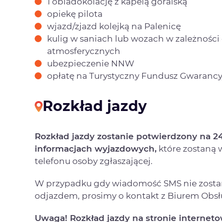
1 obiadokolację z kapelą góralską
opiekę pilota
wjazd/zjazd kolejką na Palenicę
kulig w saniach lub wozach w zależnośc
atmosferycznych
ubezpieczenie NNW
opłatę na Turystyczny Fundusz Gwaranc
Rozkład jazdy
Rozkład jazdy zostanie potwierdzony na 
informacjach wyjazdowych,
które zostaną
telefonu osoby zgłaszającej.
W przypadku gdy wiadomość SMS nie zostan
odjazdem, prosimy o kontakt z Biurem Obsłu
Uwaga! Rozkład jazdy na stronie internet