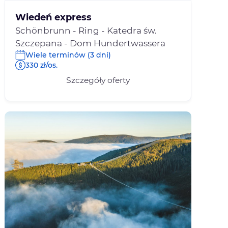
Wiedeń express
Schönbrunn - Ring - Katedra św.
Szczepana - Dom Hundertwassera
Wiele terminów (3 dni)
330 zł/os.
Szczegóły oferty