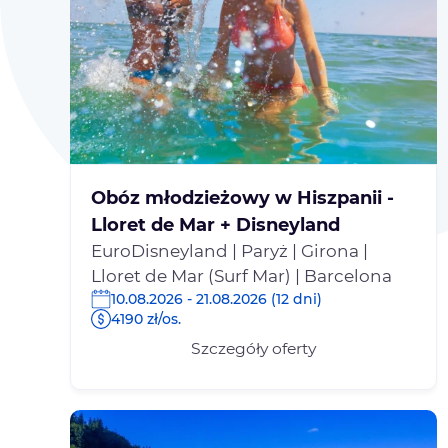
Obóz młodzieżowy w Hiszpanii -
Lloret de Mar + Disneyland
EuroDisneyland | Paryż | Girona |
Lloret de Mar (Surf Mar) | Barcelona
10.08.2026 - 21.08.2026 (12 dni)
4190 zł/os.
Szczegóły oferty