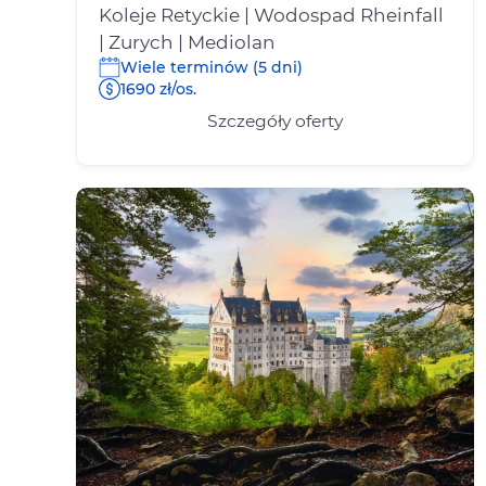
Koleje Retyckie | Wodospad Rheinfall
| Zurych | Mediolan
Wiele terminów (5 dni)
1690 zł/os.
Szczegóły oferty