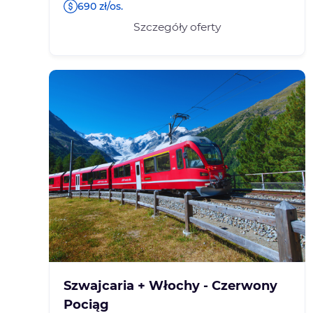
690 zł/os.
Szczegóły oferty
Szwajcaria + Włochy - Czerwony
Pociąg