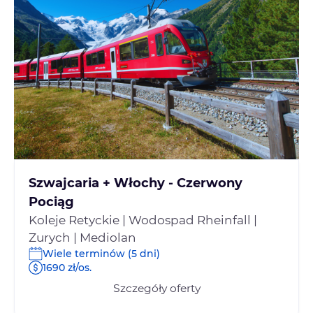
Szwajcaria + Włochy - Czerwony
Pociąg
Koleje Retyckie | Wodospad Rheinfall |
Zurych | Mediolan
Wiele terminów (5 dni)
1690 zł/os.
Szczegóły oferty