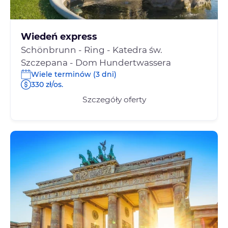
Wiedeń express
Schönbrunn - Ring - Katedra św.
Szczepana - Dom Hundertwassera
Wiele terminów (3 dni)
330 zł/os.
Szczegóły oferty