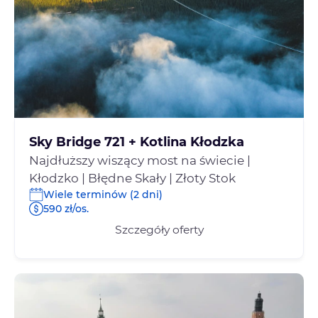
Sky Bridge 721 + Kotlina Kłodzka
Najdłuższy wiszący most na świecie |
Kłodzko | Błędne Skały | Złoty Stok
Wiele terminów (2 dni)
590 zł/os.
Szczegóły oferty