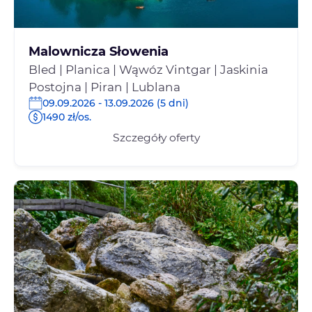
Malownicza Słowenia
Bled | Planica | Wąwóz Vintgar | Jaskinia
Postojna | Piran | Lublana
09.09.2026 - 13.09.2026 (5 dni)
1490 zł/os.
Szczegóły oferty