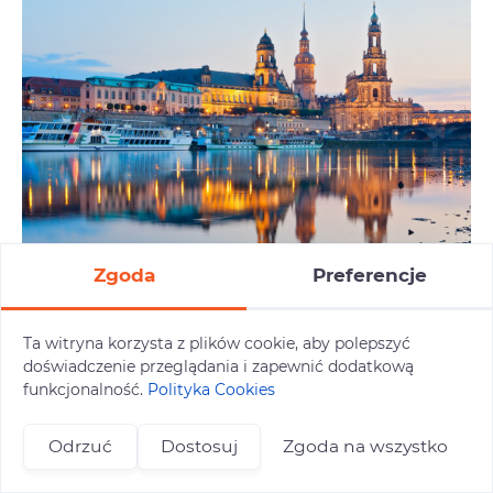
Zgoda
Preferencje
Drezno + Szwajcaria Saksońska
Ta witryna korzysta z plików cookie, aby polepszyć
Weekend w stolicy Saksonii
doświadczenie przeglądania i zapewnić dodatkową
19.09.2026 - 20.09.2026 (2 dni)
funkcjonalność.
Polityka Cookies
690 zł/os.
Szczegóły oferty
Odrzuć
Dostosuj
Zgoda na wszystko
+48 696 809 469
zapisy@tuitam.org