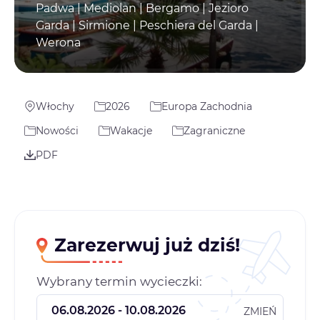
Padwa | Mediolan | Bergamo | Jezioro
Garda | Sirmione | Peschiera del Garda |
Werona
Włochy
2026
Europa Zachodnia
Nowości
Wakacje
Zagraniczne
PDF
Zarezerwuj już dziś!
Wybrany termin wycieczki:
ZMIEŃ