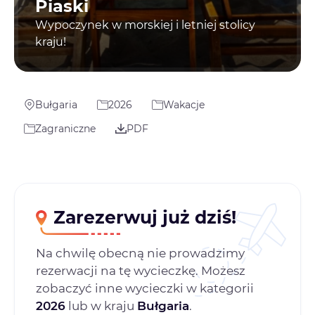
Piaski
Wypoczynek w morskiej i letniej stolicy
kraju!
Bułgaria
2026
Wakacje
Zagraniczne
PDF
Zarezerwuj już dziś!
Na chwilę obecną nie prowadzimy
rezerwacji na tę wycieczkę. Możesz
zobaczyć inne wycieczki w kategorii
2026
lub w kraju
Bułgaria
.