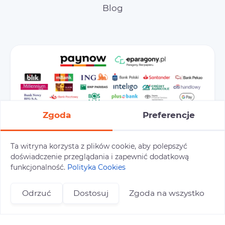
Blog
Zgoda
Preferencje
Ta witryna korzysta z plików cookie, aby polepszyć
doświadczenie przeglądania i zapewnić dodatkową
Preferencje cookies
Polityka prywatności
funkcjonalność.
Polityka Cookies
Polityka cookies
Tu i Tam © 2026
Odrzuć
Dostosuj
Zgoda na wszystko
Realizacja:
+48 696 809 469
zapisy@tuitam.org