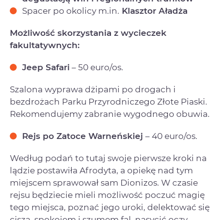
Spacer po okolicy m.in.
Klasztor Aładża
Możliwość skorzystania z wycieczek
fakultatywnych:
Jeep Safari
– 50 euro/os.
Szalona wyprawa dżipami po drogach i
bezdrożach Parku Przyrodniczego Złote Piaski.
Rekomendujemy zabranie wygodnego obuwia.
Rejs po Zatoce Warneńskiej
– 40 euro/os.
Według podań to tutaj swoje pierwsze kroki na
lądzie postawiła Afrodyta, a opiekę nad tym
miejscem sprawował sam Dionizos. W czasie
rejsu będziecie mieli możliwość poczuć magię
tego miejsca, poznać jego uroki, delektować się
ciszą, spokojem i szumem fal, nasycić oczy