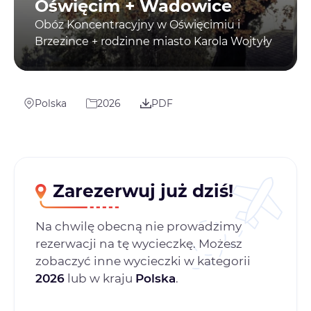
Oświęcim + Wadowice
Obóz Koncentracyjny w Oświęcimiu i
Brzezince + rodzinne miasto Karola Wojtyły
Polska
2026
PDF
Zarezerwuj już dziś!
Na chwilę obecną nie prowadzimy
rezerwacji na tę wycieczkę. Możesz
zobaczyć inne wycieczki w kategorii
2026
lub w kraju
Polska
.