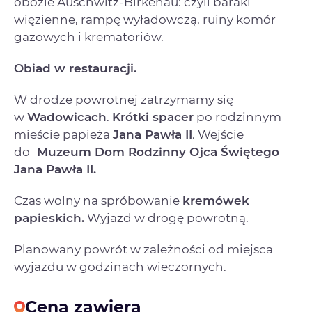
obozie Auschwitz-Birkenau: czyli baraki
więzienne, rampę wyładowczą, ruiny komór
gazowych i krematoriów.
Obiad w restauracji.
W drodze powrotnej zatrzymamy się
w
Wadowicach
.
Krótki spacer
po rodzinnym
mieście papieża
Jana Pawła II
. Wejście
do
Muzeum Dom Rodzinny Ojca Świętego
Jana Pawła II.
Czas wolny na spróbowanie
kremówek
papieskich.
Wyjazd w drogę powrotną.
Planowany powrót w zależności od miejsca
wyjazdu w godzinach wieczornych.
Cena zawiera