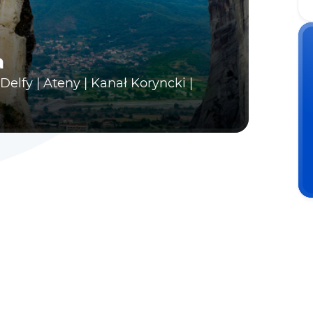
a
elfy | Ateny | Kanał Koryncki |