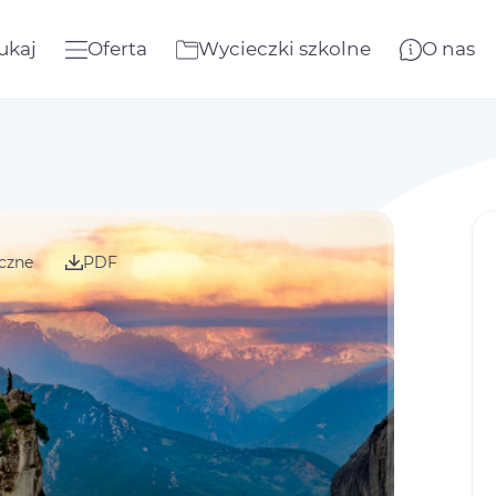
ukaj
Oferta
Wycieczki szkolne
O nas
czne
PDF