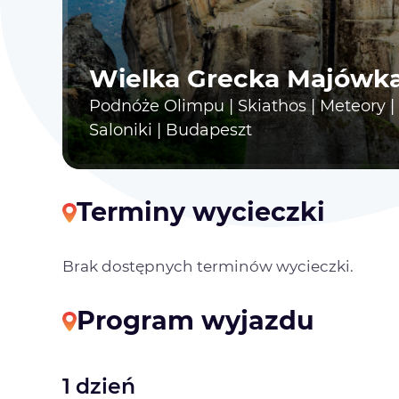
Wielka Grecka Majówk
Podnóże Olimpu | Skiathos | Meteory | D
Saloniki | Budapeszt
Terminy wycieczki
Brak dostępnych terminów wycieczki.
Program wyjazdu
1 dzień