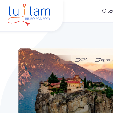
Sz
Węgry
Grecja
2026
Zagrani