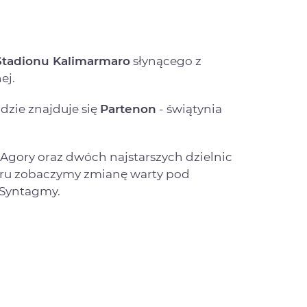
Stadionu Kalimarmaro
słynącego z
nej.
gdzie znajduje się
Partenon
- świątynia
Agory oraz dwóch najstarszych dzielnic
eru zobaczymy zmianę warty pod
 Syntagmy.