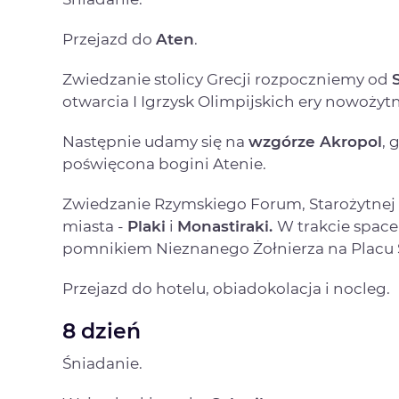
Przejazd do
Aten
.
Zwiedzanie stolicy Grecji rozpoczniemy od
otwarcia I Igrzysk Olimpijskich ery nowożyt
Następnie udamy się na
wzgórze Akropol
, 
poświęcona bogini Atenie.
Zwiedzanie Rzymskiego Forum, Starożytnej 
miasta -
Plaki
i
Monastiraki.
W trakcie spac
pomnikiem Nieznanego Żołnierza na Placu
Przejazd do hotelu, obiadokolacja i nocleg.
8 dzień
Śniadanie.