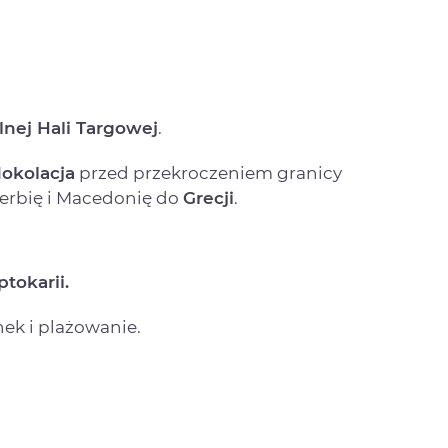
lnej Hali Targowej
.
okolacja
przed przekroczeniem granicy
Serbię i Macedonię do
Grecji
.
tokarii.
ek i plażowanie.