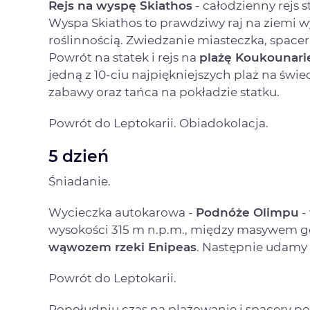
Rejs na wyspę Skiathos
- całodzienny rejs 
Wyspa Skiathos to prawdziwy raj na ziemi w
roślinnością. Zwiedzanie miasteczka, spacer
Powrót na statek i rejs na
plażę Koukounari
jedną z 10-ciu najpiękniejszych plaż na świe
zabawy oraz tańca na pokładzie statku.
Powrót do Leptokarii. Obiadokolacja.
5 dzień
Śniadanie.
Wycieczka autokarowa -
Podnóże Olimpu
-
wysokości 315 m n.p.m., między masywem 
wąwozem rzeki Enipeas
. Następnie udamy
Powrót do Leptokarii.
Popołudniu czas na plażowanie i spacery po