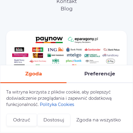
Kontakt
Blog
Zgoda
Preferencje
Ta witryna korzysta z plików cookie, aby polepszyć
Preferencje cookies
Polityka prywatności
doświadczenie przeglądania i zapewnić dodatkową
Polityka cookies
funkcjonalność.
Polityka Cookies
Tu i Tam © 2026
Odrzuć
Dostosuj
Zgoda na wszystko
Realizacja:
+48 696 809 469
zapisy@tuitam.org