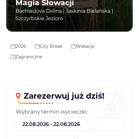
Magia Słowacji
Bachledova Dolina | Jaskinia Bielańska |
Szczyrbskie Jezioro
2026
City Break
Wakacje
Zagraniczne
Zarezerwuj już dziś!
Wybrany termin wycieczki: