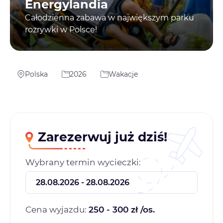
Energylandia
Całodzienna zabawa w największym parku
rozrywki w Polsce!
Polska
2026
Wakacje
Zarezerwuj już dziś!
Wybrany termin wycieczki:
Cena wyjazdu:
250 - 300 zł /os.