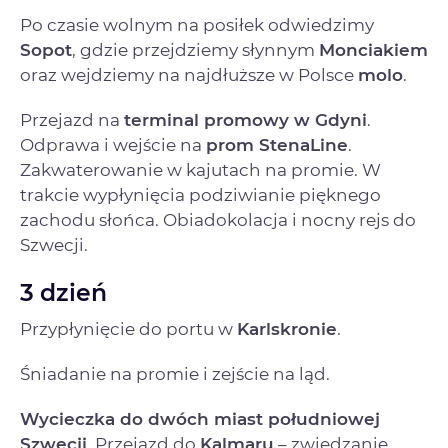
Po czasie wolnym na posiłek odwiedzimy
Sopot
, gdzie przejdziemy słynnym
Monciakiem
oraz wejdziemy na najdłuższe w Polsce
molo
.
Przejazd na
terminal promowy w Gdyni
.
Odprawa i wejście na
prom StenaLine
.
Zakwaterowanie w kajutach na promie. W
trakcie wypłynięcia podziwianie pięknego
zachodu słońca. Obiadokolacja i nocny rejs do
Szwecji.
3 dzień
Przypłynięcie do portu w
Karlskroni
e
.
Śniadanie na promie i zejście na ląd.
Wycieczka do dwóch miast południowej
Szwecji
. Przejazd do
Kalmaru
– zwiedzanie