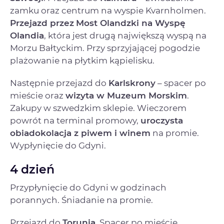
zamku oraz centrum na wyspie Kvarnholmen.
Przejazd przez
Most Olandzki na Wyspę
Olandia
, która jest drugą największą wyspą na
Morzu Bałtyckim. Przy sprzyjającej pogodzie
plażowanie na płytkim kąpielisku.
Następnie przejazd do
Karlskrony
– spacer po
mieście oraz
wizyta w Muzeum Morskim
.
Zakupy w szwedzkim sklepie. Wieczorem
powrót na terminal promowy,
uroczysta
obiadokolacja z piwem i winem
na promie.
Wypłynięcie do Gdyni.
4 dzień
Przypłynięcie do Gdyni w godzinach
porannych. Śniadanie na promie.
Przejazd do
Torunia
. Spacer po mieście