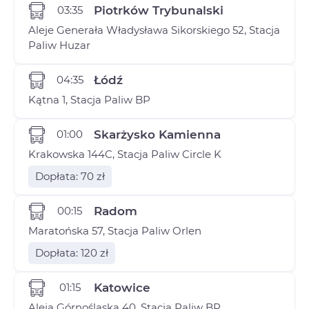
03:35
Piotrków Trybunalski
Aleje Generała Władysława Sikorskiego 52, Stacja
Paliw Huzar
04:35
Łódź
Kątna 1, Stacja Paliw BP
01:00
Skarżysko Kamienna
Krakowska 144C, Stacja Paliw Circle K
Dopłata: 70 zł
00:15
Radom
Maratońska 57, Stacja Paliw Orlen
Dopłata: 120 zł
01:15
Katowice
Aleja Górnośląska 40, Stacja Paliw BP