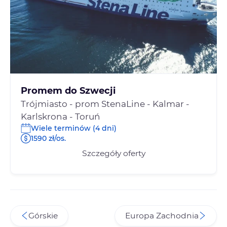
Promem do Szwecji
Trójmiasto - prom StenaLine - Kalmar -
Karlskrona - Toruń
Wiele terminów (4 dni)
1590 zł/os.
Szczegóły oferty
Górskie
Europa Zachodnia