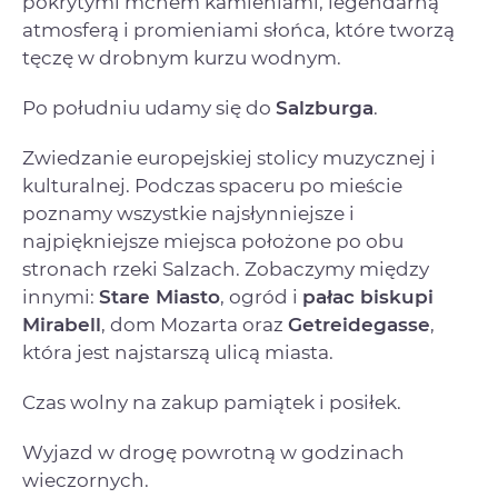
pokrytymi mchem kamieniami, legendarną
atmosferą i promieniami słońca, które tworzą
tęczę w drobnym kurzu wodnym.
Po południu udamy się do
Salzburga
.
Zwiedzanie europejskiej stolicy muzycznej i
kulturalnej. Podczas spaceru po mieście
poznamy wszystkie najsłynniejsze i
najpiękniejsze miejsca położone po obu
stronach rzeki Salzach. Zobaczymy między
innymi:
Stare Miasto
, ogród i
pałac biskupi
Mirabell
, dom Mozarta oraz
Getreidegasse
,
która jest najstarszą ulicą miasta.
Czas wolny na zakup pamiątek i posiłek.
Wyjazd w drogę powrotną w godzinach
wieczornych.