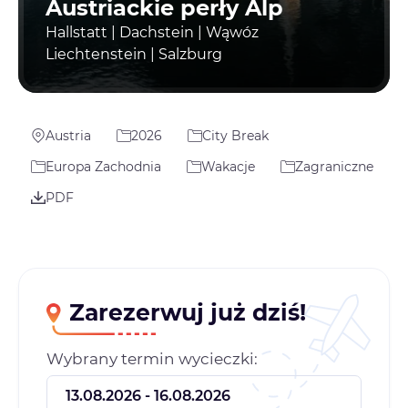
Austriackie perły Alp
Hallstatt | Dachstein | Wąwóz
Liechtenstein | Salzburg
Austria
2026
City Break
Europa Zachodnia
Wakacje
Zagraniczne
PDF
Zarezerwuj już dziś!
Wybrany termin wycieczki: