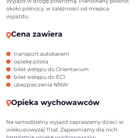
Wyjazd w drogę powrotną. Planowany powrót
około północy, w zależności od miejsca
wyjazdu.
Cena zawiera
transport autokarem
opiekę pilota
bilet wstępu do Orientarium
bilet wstępu do EC1
ubezpieczenie NNW
Opieka wychowawców
Na samodzielny wyjazd zapraszamy dzieci w
wieku powyżej 11 lat. Zapewniamy dla nich
bezpłatnie opiekę wychowawców.