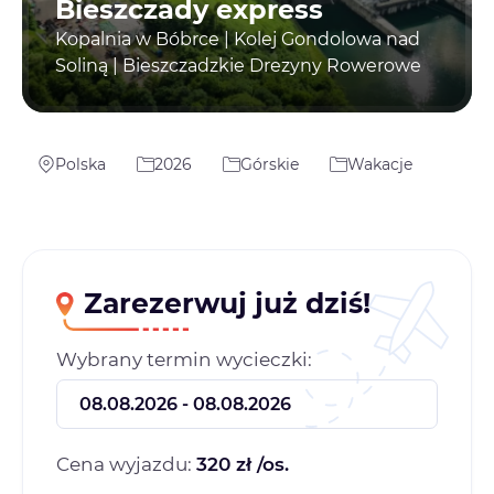
Bieszczady express
Kopalnia w Bóbrce | Kolej Gondolowa nad
Soliną | Bieszczadzkie Drezyny Rowerowe
Polska
2026
Górskie
Wakacje
Zarezerwuj już dziś!
Wybrany termin wycieczki:
Cena wyjazdu:
320 zł /os.