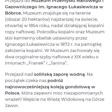
Przejazd do
Muzeum Przemysłu Naftowego i
Gazowniczego im. Ignacego Łukasiewicza w
Bóbrce.
Muzeum znajduje się na terenie
(obszar 20 hektarów) najstarszej na świecie,
otwartej w 1854 roku, nadal działającej kopalni
ropy naftowej. Pośrodku kopalni oraz Muzeum
stoi kamienny obelisk ustawiony przez
Ignacego Łukasiewicza w 1872 r. na pamiątkę
założenia kopalni. W Muzeum zachowały się
dwa oryginalne szyby naftowe z XIX wieku o
imionach „Franek” i „Janina”.
Przejazd nad
solińską zaporę wodną
. Na
początek czeka nas
podróż
najnowocześniejszą koleją gondolową w
Polsce
, która zapewni moc niezapomnianych
wrażeń! Wejście na Wieżę Widokową na Górze
Jawor.