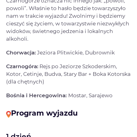
Czarnogórze oznacza nic innego jak: „powoli,
powoli”. Właśnie to hasło będzie towarzyszyło
nam w trakcie wyjazdu! Zwolnimy i będziemy
cieszyć się życiem, w towarzystwie niezwykłych
widoków, świetnego jedzenia i lokalnych
alkoholi.
Chorwacja:
Jeziora Plitwickie, Dubrownik
Czarnogóra:
Rejs po Jeziorze Szkoderskim,
Kotor, Cetinje, Budva, Stary Bar + Boka Kotorska
(dla chętnych)
Bośnia i Hercegowina:
Mostar, Sarajewo
Program wyjazdu
1 dzień