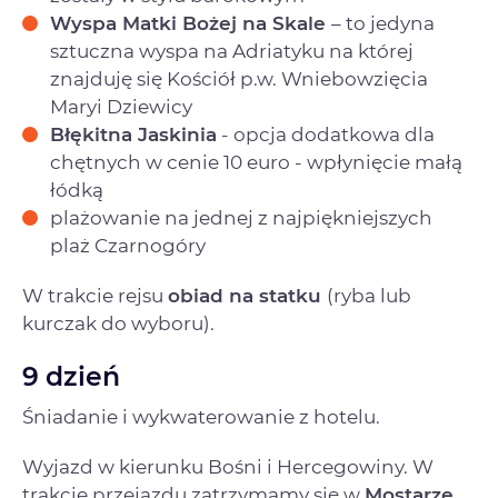
Wyspa Matki Bożej na Skale
– to jedyna
sztuczna wyspa na Adriatyku na której
znajduję się Kościół p.w. Wniebowzięcia
Maryi Dziewicy
Błękitna Jaskinia
- opcja dodatkowa dla
chętnych w cenie 10 euro - wpłynięcie małą
łódką
plażowanie na jednej z najpiękniejszych
plaż Czarnogóry
W trakcie rejsu
obiad na statku
(ryba lub
kurczak do wyboru).
9 dzień
Śniadanie i wykwaterowanie z hotelu.
Wyjazd w kierunku Bośni i Hercegowiny. W
trakcie przejazdu zatrzymamy się w
Mostarze
.