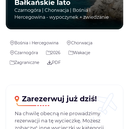
Bałkańskie lato
Czarnogóra | Chorwacja | Bośnia i
Hercegowina - wypoczynek + zwiedzanie
Bośnia i Hercegowina
Chorwacja
Czarnogóra
2026
Wakacje
Zagraniczne
PDF
Zarezerwuj już dziś!
Na chwilę obecną nie prowadzimy
rezerwacji na tę wycieczkę. Możesz
zobaczyć inne wycieczki w kategorii