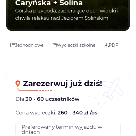
Caryńska + Solina
Górska przygoda, zapierające dech widoki i
chwila relaksu nad Jeziorem Solińskim
Jednodniowe
Wycieczki szkolne
PDF
Zarezerwuj już dziś!
Dla
30 - 60 uczestników
Cena wycieczki:
260 - 340 zł /os.
Preferowany termin wyjazdu w
dniach