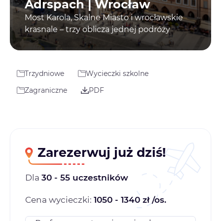
Adrspach | Wrocław
Most Karola, Skalne Miasto i wrocławskie
krasnale – trzy oblicza jednej podróży
Trzydniowe
Wycieczki szkolne
Zagraniczne
PDF
Zarezerwuj już dziś!
Dla
30 - 55 uczestników
Cena wycieczki:
1050 - 1340 zł /os.