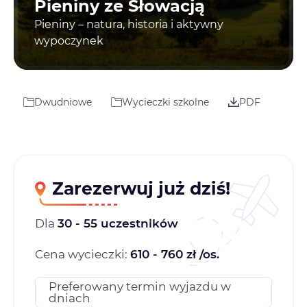
Pieniny ze Słowacją
Pieniny – natura, historia i aktywny
wypoczynek
Dwudniowe
Wycieczki szkolne
PDF
Zarezerwuj już dziś!
Dla
30 - 55 uczestników
Cena wycieczki:
610 - 760 zł /os.
Preferowany termin wyjazdu w
dniach