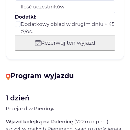
Ilość uczestników
Dodatki:
Dodatkowy obiad w drugim dniu + 45
zł/os.
Rezerwuj ten wyjazd
Program wyjazdu
1 dzień
Przejazd w
Pieniny.
Wjazd kolejką na Palenicę
(722m n.p.m.) -
szczyt w małych Pieninach, skąd rozpościerają