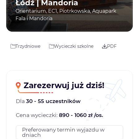
Łódź | Mandoria
Orientarium, EC1, Piotrkowska, Aquapark
Fala i Mandoria
Trzydniowe
Wycieczki szkolne
PDF
Zarezerwuj już dziś!
Dla
30 - 55 uczestników
Cena wycieczki:
890 - 1060 zł /os.
Preferowany termin wyjazdu w
dniach