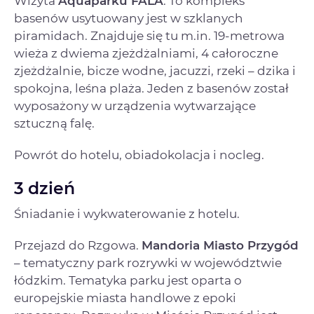
Wizyta
Aquaparku FALA
. To kompleks
basenów usytuowany jest w szklanych
piramidach. Znajduje się tu m.in. 19-metrowa
wieża z dwiema zjeżdżalniami, 4 całoroczne
zjeżdżalnie, bicze wodne, jacuzzi, rzeki – dzika i
spokojna, leśna plaża. Jeden z basenów został
wyposażony w urządzenia wytwarzające
sztuczną falę.
Powrót do hotelu, obiadokolacja i nocleg.
3 dzień
Śniadanie i wykwaterowanie z hotelu.
Przejazd do Rzgowa.
Mandoria Miasto Przygód
– tematyczny park rozrywki w województwie
łódzkim. Tematyka parku jest oparta o
europejskie miasta handlowe z epoki