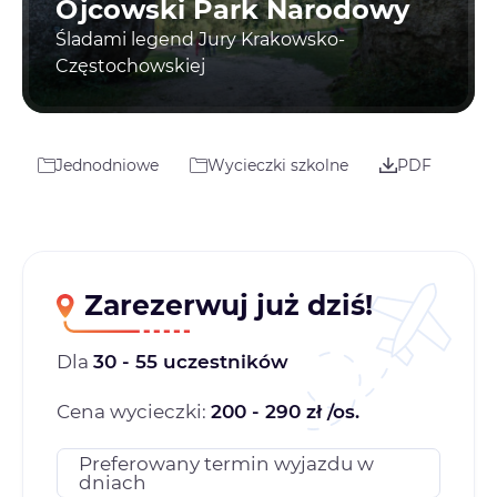
Ojcowski Park Narodowy
Śladami legend Jury Krakowsko-
Częstochowskiej
Jednodniowe
Wycieczki szkolne
PDF
Zarezerwuj już dziś!
Dla
30 - 55 uczestników
Cena wycieczki:
200 - 290 zł /os.
Preferowany termin wyjazdu w
dniach