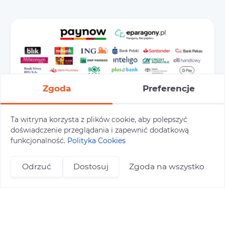
Zgoda
Preferencje
Ta witryna korzysta z plików cookie, aby polepszyć
doświadczenie przeglądania i zapewnić dodatkową
Preferencje cookies
Polityka prywatności
funkcjonalność.
Polityka Cookies
Polityka cookies
Tu i Tam © 2026
Odrzuć
Dostosuj
Zgoda na wszystko
Realizacja:
+48 696 809 469
zapisy@tuitam.org