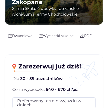
Zakopane
Sarnia Skała, Krupówki, Tatrzańskie
Archiwum i Termy Chochołowskie
Dwudniowe
Wycieczki szkolne
PDF
Zarezerwuj już dziś!
Dla
30 - 55 uczestników
Cena wycieczki:
540 - 670 zł /os.
Preferowany termin wyjazdu w
dniach