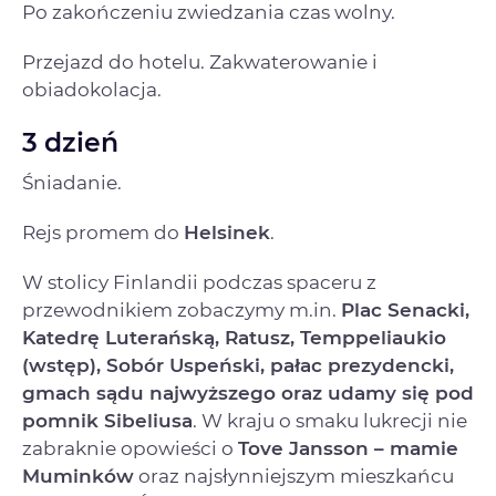
Po zakończeniu zwiedzania czas wolny.
Przejazd do hotelu. Zakwaterowanie i
obiadokolacja.
3 dzień
Śniadanie.
Rejs promem do
Helsinek
.
W stolicy Finlandii podczas spaceru z
przewodnikiem zobaczymy m.in.
Plac Senacki,
Katedrę Luterańską, Ratusz, Temppeliaukio
(wstęp), Sobór Uspeński, pałac prezydencki,
gmach sądu najwyższego oraz udamy się pod
pomnik Sibeliusa
. W kraju o smaku lukrecji nie
zabraknie opowieści o
Tove Jansson – mamie
Muminków
oraz najsłynniejszym mieszkańcu