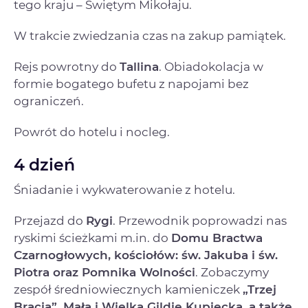
tego kraju – Świętym Mikołaju.
W trakcie zwiedzania czas na zakup pamiątek.
Rejs powrotny do
Tallina
. Obiadokolacja w
formie bogatego bufetu z napojami bez
ograniczeń.
Powrót do hotelu i nocleg.
4 dzień
Śniadanie i wykwaterowanie z hotelu.
Przejazd do
Rygi
. Przewodnik poprowadzi nas
ryskimi ścieżkami m.in. do
Domu Bractwa
Czarnogłowych, kościołów: św. Jakuba i św.
Piotra oraz Pomnika Wolności
. Zobaczymy
zespół średniowiecznych kamieniczek
„Trzej
Bracia”, Małą i Wielką Gildię Kupiecką, a także