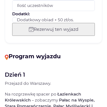
Ilość uczestników
Dodatki:
Dodatkowy obiad + 50 zł/os.
Rezerwuj ten wyjazd
Program wyjazdu
Dzień 1
Przejazd do Warszawy.
Na rozgrzewkę spacer po
Łazienkach
Królewskich
– zobaczymy
Pałac na Wyspie,
Starą Pomarańczarnię, Pałac Myśliwiecki i