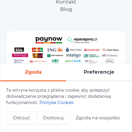
Kontakt
Blog
Zgoda
Preferencje
Ta witryna korzysta z plików cookie, aby polepszyć
doświadczenie przeglądania i zapewnić dodatkową
Preferencje cookies
Polityka prywatności
funkcjonalność.
Polityka Cookies
Polityka cookies
Tu i Tam © 2026
Odrzuć
Dostosuj
Zgoda na wszystko
Realizacja:
+48 696 809 469
zapisy@tuitam.org