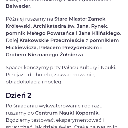
Belweder
.
Później ruszamy na
Stare Miasto: Zamek
Królewski, Archikatedra św. Jana, Rynek,
pomnik Małego Powstańca i Jana Kilińskiego
.
Dalej
Krakowskie Przedmieście
z
pomnikiem
Mickiewicza, Pałacem Prezydenckim i
Grobem Nieznanego Żołnierza
.
Spacer kończymy przy Pałacu Kultury i Nauki.
Przejazd do hotelu, zakwaterowanie,
obiadokolacja i nocleg
Dzień 2
Po śniadaniu wykwaterowanie i od razu
ruszamy do
Centrum Nauki Kopernik
.
Będziemy testować, eksperymentować i
sprawdzać, jak działa świat. Czeka na nas m.in.