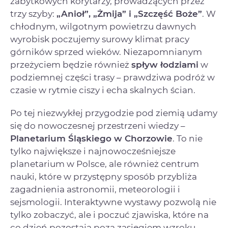
zabytkowych korytarzy, prowadzących przez
trzy szyby:
„Anioł”, „Żmija” i „Szczęść Boże”
. W
chłodnym, wilgotnym powietrzu dawnych
wyrobisk poczujemy surowy klimat pracy
górników sprzed wieków. Niezapomnianym
przeżyciem będzie również
spływ łodziami
w
podziemnej części trasy – prawdziwa podróż w
czasie w rytmie ciszy i echa skalnych ścian.
Po tej niezwykłej przygodzie pod ziemią udamy
się do nowoczesnej przestrzeni wiedzy –
Planetarium Śląskiego w Chorzowie
. To nie
tylko największe i najnowocześniejsze
planetarium w Polsce, ale również centrum
nauki, które w przystępny sposób przybliża
zagadnienia astronomii, meteorologii i
sejsmologii. Interaktywne wystawy pozwolą nie
tylko zobaczyć, ale i poczuć zjawiska, które na
co dzień pozostają poza zasięgiem wzroku.