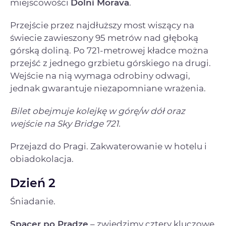
miejscowości
Dolní Morava
.
Przejście przez najdłuższy most wiszący na
świecie zawieszony 95 metrów nad głęboką
górską doliną. Po 721-metrowej kładce można
przejść z jednego grzbietu górskiego na drugi.
Wejście na nią wymaga odrobiny odwagi,
jednak gwarantuje niezapomniane wrażenia.
Bilet obejmuje kolejkę w górę/w dół oraz
wejście na Sky Bridge 721.
Przejazd do Pragi. Zakwaterowanie w hotelu i
obiadokolacja.
Dzień 2
Śniadanie.
Spacer po Pradze
– zwiedzimy cztery kluczowe