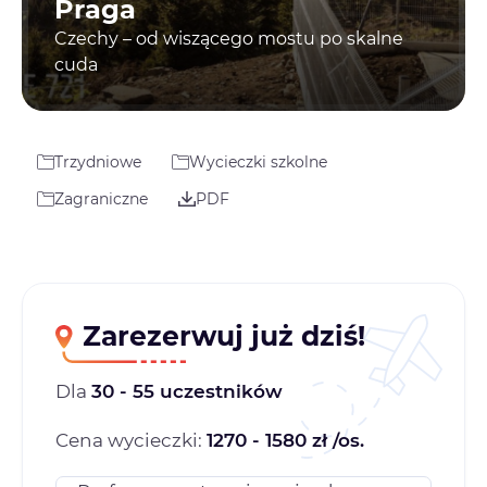
Praga
Czechy – od wiszącego mostu po skalne
cuda
Trzydniowe
Wycieczki szkolne
Zagraniczne
PDF
Zarezerwuj już dziś!
Dla
30 - 55 uczestników
Cena wycieczki:
1270 - 1580 zł /os.