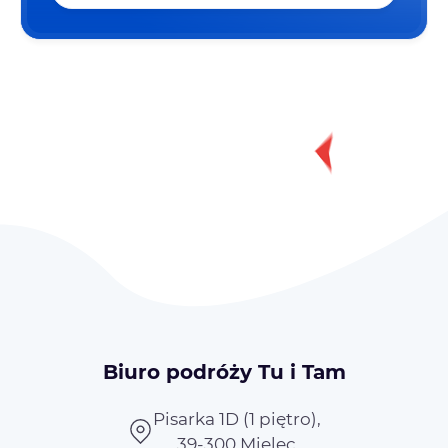
Biuro podróży Tu i Tam
Pisarka 1D (1 piętro),
39-300 Mielec