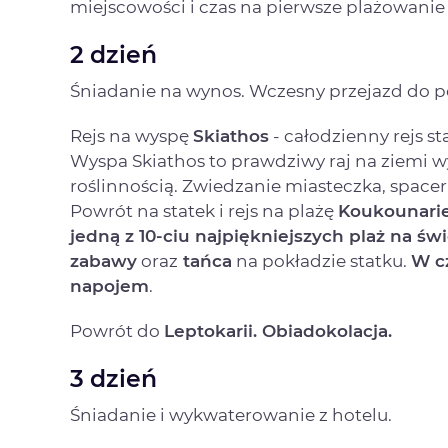
miejscowości i czas na pierwsze plażowanie 
2 dzień
Śniadanie na wynos. Wczesny przejazd do p
Rejs na wyspę
Skiathos
- całodzienny rejs s
Wyspa Skiathos to prawdziwy raj na ziemi w
roślinnością. Zwiedzanie miasteczka, spacer
Powrót na statek i rejs na plażę
Koukounari
jedną z 10-ciu najpiękniejszych plaż na św
zabawy
oraz
tańca
na pokładzie statku.
W c
napojem
.
Powrót do
Leptokarii. Obiadokolacja.
3 dzień
Śniadanie i wykwaterowanie z hotelu.