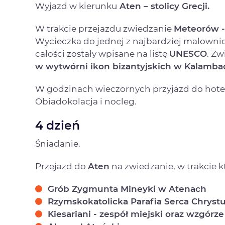
Wyjazd w kierunku
Aten – stolicy Grecji.
W trakcie przejazdu zwiedzanie
Meteorów -
Wycieczka do jednej z najbardziej malownic
całości zostały wpisane na listę
UNESCO
. Zw
w wytwórni ikon bizantyjskich w Kalamba
W godzinach wieczornych przyjazd do hote
Obiadokolacja i nocleg.
4 dzień
Śniadanie.
Przejazd do
Aten
na zwiedzanie, w trakcie 
Grób Zygmunta Mineyki w Atenach
Rzymskokatolicka Parafia Serca Chryst
Kiesariani - zespół miejski oraz wzgórz