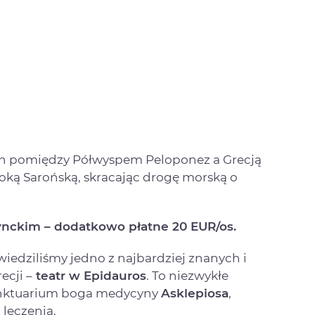
 on pomiędzy Półwyspem Peloponez a Grecją
toką Sarońską, skracając drogę morską o
rynckim – dodatkowo płatne 20 EUR/os.
iedziliśmy jedno z najbardziej znanych i
ecji –
teatr w Epidauros
. To niezwykłe
sanktuarium boga medycyny
Asklepiosa
,
leczenia.