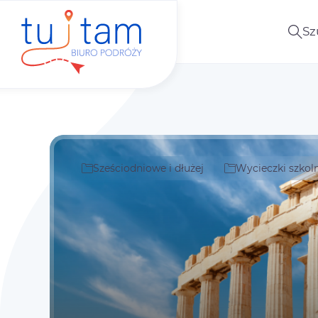
Sz
Sześciodniowe i dłużej
Wycieczki szkol