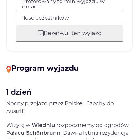
Preferowany termin wyjazdu w
dniach
Ilość uczestników
Rezerwuj ten wyjazd
Program wyjazdu
1 dzień
Nocny przejazd przez Polskę i Czechy do
Austrii.
Wizytę w
Wiedniu
rozpoczniemy od ogrodów
Pałacu Schönbrunn
. Dawna letnia rezydencja