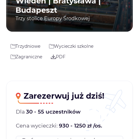
Wiedeń | Bratysława |
Budapeszt
Trzy stolice Europy Środkowej
Trzydniowe
Wycieczki szkolne
Zagraniczne
PDF
Zarezerwuj już dziś!
Dla
30 - 55 uczestników
Cena wycieczki:
930 - 1250 zł /os.