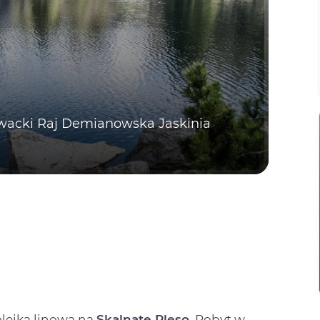
łowacki Raj Demianowska Jaskinia
olejką linową na
Skalnate Pleso
. Pobyt w