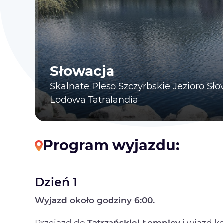
Słowacja
Skalnate Pleso Szczyrbskie Jezioro S
Lodowa Tatralandia
Program wyjazdu:
Dzień 1
Wyjazd około godziny 6:00.
Przejazd do
Tatrzańskiej Łomnicy
i wjazd k