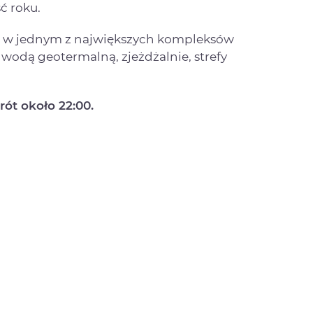
ć roku.
t w jednym z największych kompleksów
wodą geotermalną, zjeżdżalnie, strefy
ót około 22:00.
u