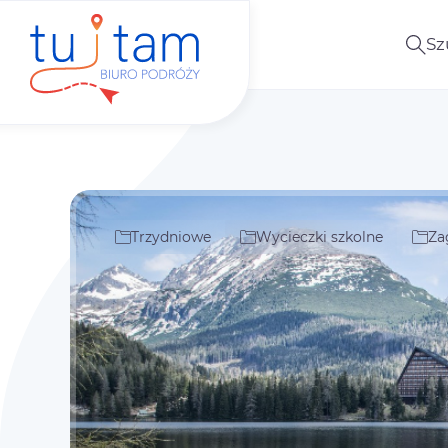
Sz
Trzydniowe
Wycieczki szkolne
Za