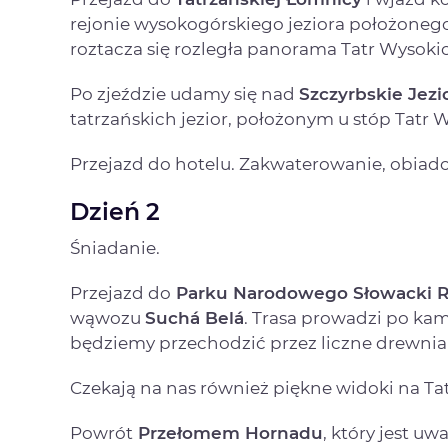
rejonie wysokogórskiego jeziora położonego
roztacza się rozległa panorama Tatr Wyso
Po zjeździe udamy się nad
Szczyrbskie Jezi
tatrzańskich jezior, położonym u stóp Tatr 
Przejazd do hotelu. Zakwaterowanie, obiado
Dzień 2
Śniadanie.
Przejazd do
Parku Narodowego Słowacki R
wąwozu
Suchá Belá
. Trasa prowadzi po ka
będziemy przechodzić przez liczne drewnian
Czekają na nas również piękne widoki na Tat
Powrót
Przełomem Hornadu
, który jest u