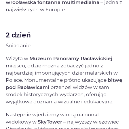
wrocławska fontanna multimedialna
– jedna z
największych w Europie.
2 dzień
Śniadanie.
Wizyta w
Muzeum Panoramy Racławickiej
–
miejscu, gdzie można zobaczyć jedno z
najbardziej imponujących dzieł malarskich w
Polsce. Monumentalne płótno ukazujące
bitwę
pod Racławicami
przenosi widzów w sam
środek historycznych wydarzeń, oferując
wyjątkowe doznania wizualne i edukacyjne.
Następnie wjedziemy windą na punkt
widokowy w
SkyTower
– najwyższy wieżowiec
Wrocławia, z którego rozciąga się imponująca