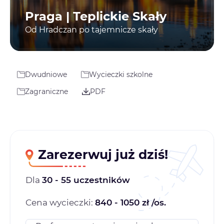
Praga | Teplickie Skały
Od Hradczan po tajemnicze skały
Dwudniowe
Wycieczki szkolne
Zagraniczne
PDF
Zarezerwuj już dziś!
Dla
30 - 55 uczestników
Cena wycieczki:
840 - 1050 zł /os.