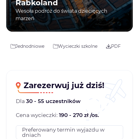
Rabkoland
Wesoła podróż do świata dziecięcych
marzeń
Jednodniowe
Wycieczki szkolne
PDF
Zarezerwuj już dziś!
Dla
30 - 55 uczestników
Cena wycieczki:
190 - 270 zł /os.
Preferowany termin wyjazdu w
dniach