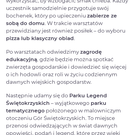
wykorzystać, by wzbogacić smak chleba. Każdy
uczestnik samodzielnie przygotuje swój
bochenek, który po upieczeniu
zabierze ze
sobą do domu
. W trakcie warsztatów
przewidziany jest również posiłek – do wyboru
pizza lub klasyczny obiad
.
Po warsztatach odwiedzimy
zagrodę
edukacyjną
, gdzie będzie można spotkać
zwierzęta gospodarskie i dowiedzieć się więcej
o ich hodowli oraz roli w życiu codziennym
dawnych wiejskich gospodarstw.
Następnie udamy się do
Parku Legend
Świętokrzyskich
– wyjątkowego
parku
tematycznego
położonego w malowniczym
otoczeniu Gór Świętokrzyskich. To miejsce
przenosi odwiedzających w świat dawnych
opowieści, podań i legend, które przez wieki