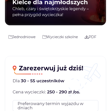
Kielce dla najmłodszych
Chleb, czary i świętokrzyskie legendy –
pełna przygód wycieczka!
Jednodniowe
Wycieczki szkolne
PDF
Zarezerwuj już dziś!
Dla
30 - 55 uczestników
Cena wycieczki:
250 - 290 zł /os.
Preferowany termin wyjazdu w
dniach