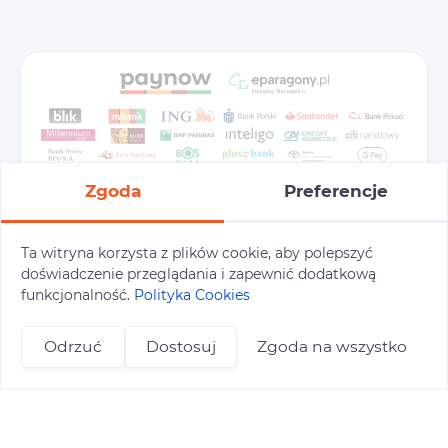
Zgoda
Preferencje
Ta witryna korzysta z plików cookie, aby polepszyć
doświadczenie przeglądania i zapewnić dodatkową
Preferencje cookies
Polityka prywatności
funkcjonalność.
Polityka Cookies
Polityka cookies
Tu i Tam © 2026
Odrzuć
Dostosuj
Zgoda na wszystko
Realizacja:
+48 696 809 469
zapisy@tuitam.org