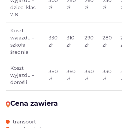
wyjazdu –
300
280
260
250
24
dzieci klas
zł
zł
zł
zł
zł
7-8
Koszt
wyjazdu –
330
310
290
280
27
szkoła
zł
zł
zł
zł
zł
średnia
Koszt
380
360
340
330
32
wyjazdu –
zł
zł
zł
zł
zł
dorośli
Cena zawiera
transport