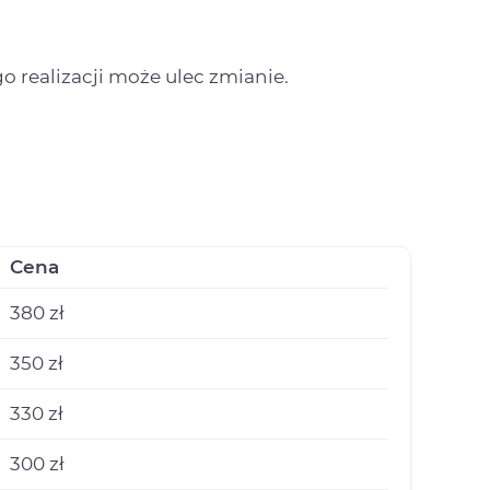
o realizacji może ulec zmianie.
Cena
380 zł
350 zł
330 zł
300 zł