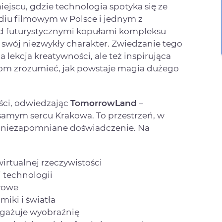
jscu, gdzie technologia spotyka się ze
udiu filmowym w Polsce i jednym z
od futurystycznymi kopułami kompleksu
 swój niezwykły charakter. Zwiedzanie tego
 lekcja kreatywności, ale też inspirująca
om zrozumieć, jak powstaje magia dużego
ści, odwiedzając
TomorrowLand
–
amym sercu Krakowa. To przestrzeń, w
ę w niezapomniane doświadczenie. Na
irtualnej rzeczywistości
 technologii
łowe
iki i światła
ngażuje wyobraźnię