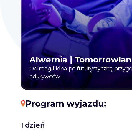
Alwernia | Tomorrowla
Od magii kina po futurystyczną przyg
odkrywców.
Program wyjazdu:
1 dzień