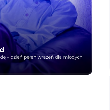
nd
odę – dzień pełen wrażeń dla młodych