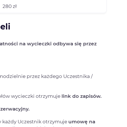
280 zł
eli
atności na wycieczki odbywa się przez
amodzielnie przez każdego Uczestnika /
ółów wycieczki otrzymuje
link do zapisów.
ezerwacyjny.
y każdy Uczestnik otrzymuje
umowę na