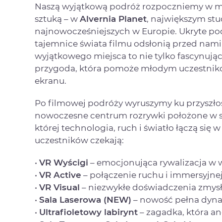
Naszą wyjątkową podróż rozpoczniemy w mie
sztuką – w
Alvernia Planet
, największym st
najnowocześniejszych w Europie. Ukryte p
tajemnice świata filmu odsłonią przed nami
wyjątkowego miejsca to nie tylko fascynująca
przygoda, która pomoże młodym uczestnik
ekranu.
Po filmowej podróży wyruszymy ku przyszło
nowoczesne centrum rozrywki położone w s
której technologia, ruch i światło łączą si
uczestników czekają:
•
VR Wyścigi
– emocjonująca rywalizacja w w
•
VR Active
– połączenie ruchu i immersyjnej
•
VR Visual
– niezwykłe doświadczenia zmys
•
Sala Laserowa (NEW)
– nowość pełna dynam
•
Ultrafioletowy labirynt
– zagadka, która a