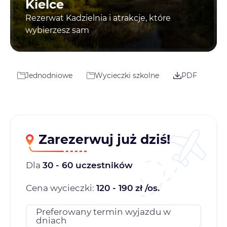
Kielce
Rezerwat Kadzielnia i atrakcje, które
wybierzesz sam
Jednodniowe
Wycieczki szkolne
PDF
Zarezerwuj już dziś!
Dla
30 - 60 uczestników
Cena wycieczki:
120 - 190 zł /os.
Preferowany termin wyjazdu w
dniach