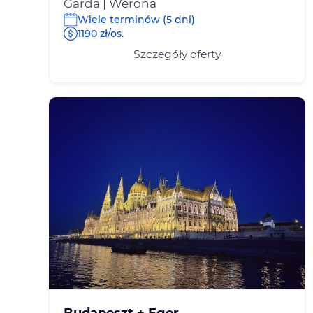
Garda | Werona
Wiele terminów (5 dni)
1190 zł/os.
Szczegóły oferty
Budapeszt + Eger