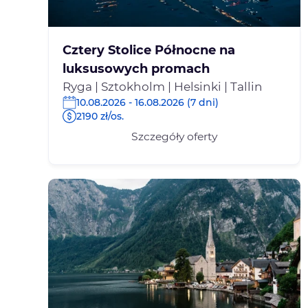
Cztery Stolice Północne na
luksusowych promach
Ryga | Sztokholm | Helsinki | Tallin
10.08.2026 - 16.08.2026 (7 dni)
2190 zł/os.
Szczegóły oferty