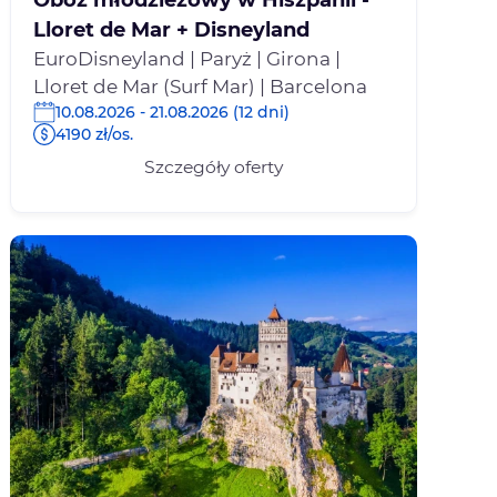
Lloret de Mar + Disneyland
EuroDisneyland | Paryż | Girona |
Lloret de Mar (Surf Mar) | Barcelona
10.08.2026 - 21.08.2026 (12 dni)
4190 zł/os.
Szczegóły oferty