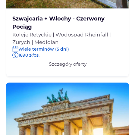
Szwajcaria + Włochy - Czerwony
Pociąg
Koleje Retyckie | Wodospad Rheinfall |
Zurych | Mediolan
Wiele terminów (5 dni)
1690 zł/os.
Szczegóły oferty