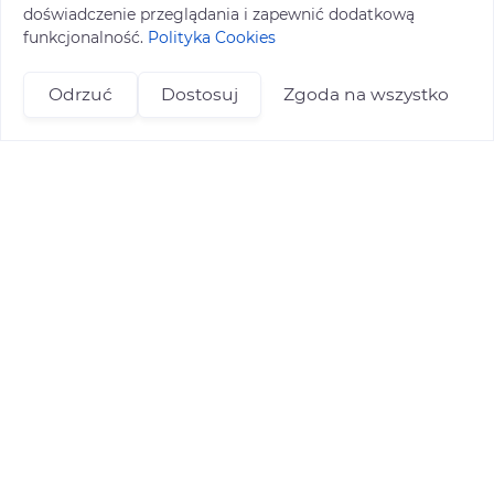
doświadczenie przeglądania i zapewnić dodatkową
funkcjonalność.
Polityka Cookies
Odrzuć
Dostosuj
Zgoda na wszystko
+48 696 809 469
zapisy@tuitam.org
Biuro podróży Tu i Tam
Pisarka 1D (1 piętro),
39-300 Mielec
Kontakt i Rezerwacje