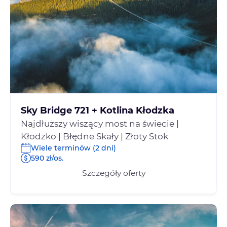
Sky Bridge 721 + Kotlina Kłodzka
Najdłuższy wiszący most na świecie |
Kłodzko | Błędne Skały | Złoty Stok
Wiele terminów (2 dni)
590 zł/os.
Szczegóły oferty