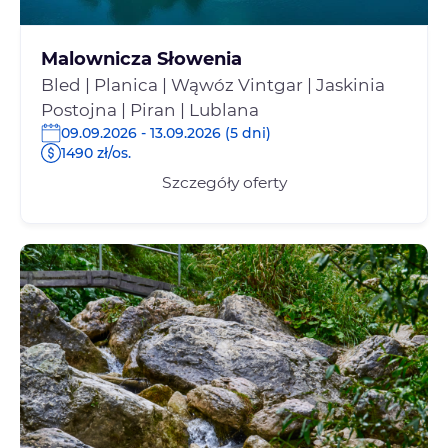
Malownicza Słowenia
Bled | Planica | Wąwóz Vintgar | Jaskinia
Postojna | Piran | Lublana
09.09.2026 - 13.09.2026 (5 dni)
1490 zł/os.
Szczegóły oferty