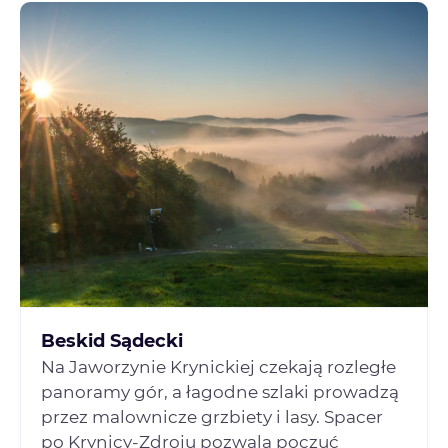
Beskid Sądecki
Na Jaworzynie Krynickiej czekają rozległe
panoramy gór, a łagodne szlaki prowadzą
przez malownicze grzbiety i lasy. Spacer
po Krynicy-Zdroju pozwala poczuć