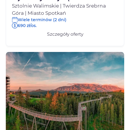
Sztolnie Walimskie | Twierdza Srebrna
Góra | Miasto Spotkań
Wiele terminów (2 dni)
690 zł/os.
Szczegóły oferty