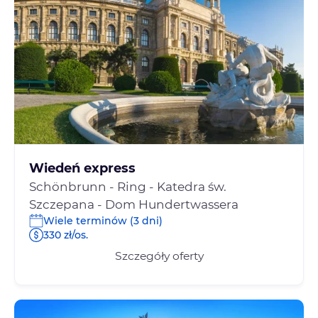
Wiedeń express
Schönbrunn - Ring - Katedra św.
Szczepana - Dom Hundertwassera
Wiele terminów (3 dni)
330 zł/os.
Szczegóły oferty