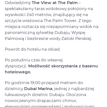
Odwiedzimy
The View at The Palm
–
spektakularny taras widokowy położony na
wysokości 240 metrów, znajdujący się na
szczycie wieżowca The Palm Tower. Z tego
miejsca roztacza się niezapomniany widok na
panoramiczną sylwetkę Dubaju, Wyspę
Palmową i bezkresne wody Zatoki Perskiej.
Powrót do hotelu na obiad.
Po południu czas do własnej
dyspozycji.
Możliwość skorzystania z basenu
hotelowego
.
Po godzinie 19:00 przejazd metrem do
dzielnicy
Dubai Marina
, jednej z najbardziej
luksusowych dzielnic Dubaju. Otoczona
nowoczesnymi drapaczami chmur,
eleganckimi promenadami i malowniczymi