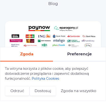
Blog
Zgoda
Preferencje
Ta witryna korzysta z plików cookie, aby polepszyć
doświadczenie przeglądania i zapewnić dodatkową
Preferencje cookies
Polityka prywatności
funkcjonalność.
Polityka Cookies
Polityka cookies
Tu i Tam © 2026
Odrzuć
Dostosuj
Zgoda na wszystko
Realizacja:
+48 696 809 469
zapisy@tuitam.org