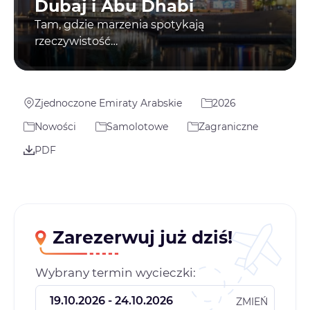
Dubaj i Abu Dhabi
Tam, gdzie marzenia spotykają
rzeczywistość…
Zjednoczone Emiraty Arabskie
2026
Nowości
Samolotowe
Zagraniczne
PDF
Zarezerwuj już dziś!
Wybrany termin wycieczki:
ZMIEŃ