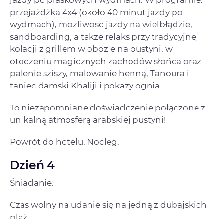
jazdy po piaskowych wydmach. W programie:
przejażdżka 4x4 (około 40 minut jazdy po
wydmach), możliwość jazdy na wielbłądzie,
sandboarding, a także relaks przy tradycyjnej
kolacji z grillem w obozie na pustyni, w
otoczeniu magicznych zachodów słońca oraz
palenie sziszy, malowanie henną, Tanoura i
taniec damski Khaliji i pokazy ognia.
To niezapomniane doświadczenie połączone z
unikalną atmosferą arabskiej pustyni!
Powrót do hotelu. Nocleg.
Dzień 4
Śniadanie.
Czas wolny na udanie się na jedną z dubajskich
plaż.