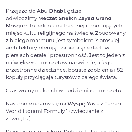
Przejazd do
Abu Dhabi
, gdzie
odwiedzimy
Meczet Sheikh Zayed Grand
Mosque.
To jedno z najbardziej imponujących
miejsc kultu religijnego na świecie. Zbudowany
z białego marmuru, jest symbolem islamskiej
architektury, oferując zapierające dech w
piersiach detale i przestronność. Jest to jeden z
największych meczetów na świecie, a jego
przestronne dziedzińce, bogate zdobienia i 82
kopuły przyciągają turystów z całego świata.
Czas wolny na lunch w podziemiach meczetu.
Następnie udamy się na
Wyspę Yas
– z Ferrari
World i torami Formuły 1 (zwiedzanie z
zewnątrz).
Przejazd na lotnisko w Dubaju. Lot powrotny