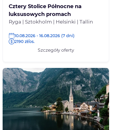
Cztery Stolice Północne na
luksusowych promach
Ryga | Sztokholm | Helsinki | Tallin
10.08.2026 - 16.08.2026 (7 dni)
2190 zł/os.
Szczegóły oferty