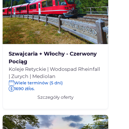
Szwajcaria + Włochy - Czerwony
Pociąg
Koleje Retyckie | Wodospad Rheinfall
| Zurych | Mediolan
Wiele terminów (5 dni)
1690 zł/os.
Szczegóły oferty