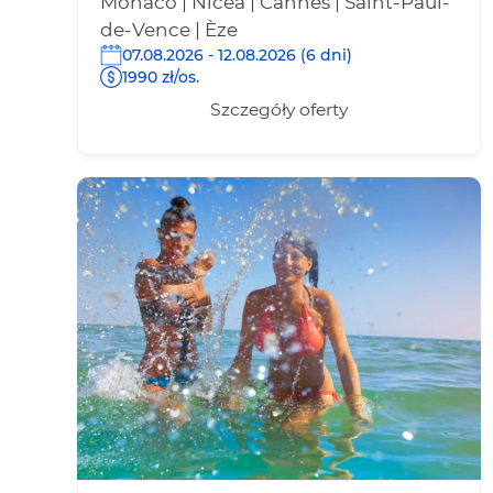
Monaco | Nicea | Cannes | Saint-Paul-
de-Vence | Èze
07.08.2026 - 12.08.2026 (6 dni)
1990 zł/os.
Szczegóły oferty