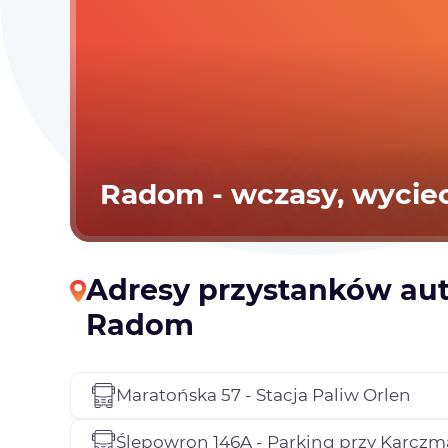
Radom - wczasy, wyciecz
Adresy przystanków au
Radom
Maratońska 57 - Stacja Paliw Orlen
Ślepowron 146A - Parking przy Karczma