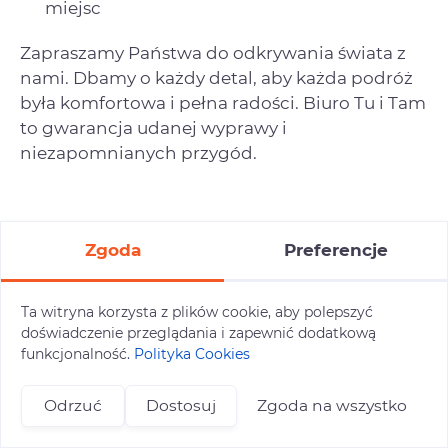
miejsc
Zapraszamy Państwa do odkrywania świata z
nami. Dbamy o każdy detal, aby każda podróż
była komfortowa i pełna radości. Biuro Tu i Tam
to gwarancja udanej wyprawy i
niezapomnianych przygód.
Zgoda
Preferencje
Jak zaplanować idealną
Ta witryna korzysta z plików cookie, aby polepszyć
wycieczkę z Końskich?
doświadczenie przeglądania i zapewnić dodatkową
funkcjonalność.
Polityka Cookies
Planowanie idealnej wycieczki zaczyna się od
wyboru odpowiedniej oferty, która spełni
Odrzuć
Dostosuj
Zgoda na wszystko
oczekiwania całej rodziny. W naszej ofercie
+48 696 809 469
zapisy@tuitam.org