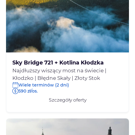
Sky Bridge 721 + Kotlina Kłodzka
Najdłuższy wiszący most na świecie |
Kłodzko | Błędne Skały | Złoty Stok
Wiele terminów (2 dni)
590 zł/os.
Szczegóły oferty