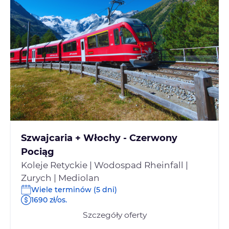
Szwajcaria + Włochy - Czerwony
Pociąg
Koleje Retyckie | Wodospad Rheinfall |
Zurych | Mediolan
Wiele terminów (5 dni)
1690 zł/os.
Szczegóły oferty