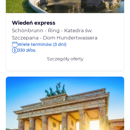
Wiedeń express
Schönbrunn - Ring - Katedra św.
Szczepana - Dom Hundertwassera
Wiele terminów (3 dni)
330 zł/os.
Szczegóły oferty