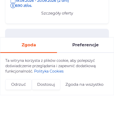
19.09.2026 - 20.09.2026 (2 dni)
690 zł/os.
Szczegóły oferty
Zgoda
Preferencje
Ta witryna korzysta z plików cookie, aby polepszyć
doświadczenie przeglądania i zapewnić dodatkową
funkcjonalność.
Polityka Cookies
Odrzuć
Dostosuj
Zgoda na wszystko
+48 696 809 469
zapisy@tuitam.org